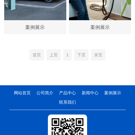
案例展示
案例展示
首页
上页
1
下页
末页
网站首页
公司简介
产品中心
新闻中心
案例展示
联系我们